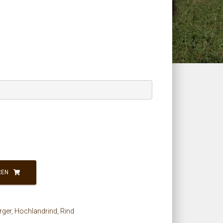
REN
ger
,
Hochlandrind
,
Rind