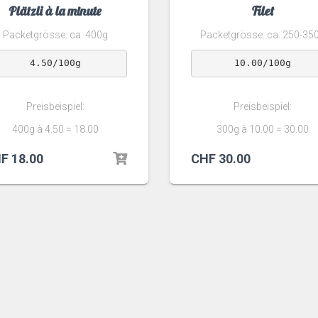
Plätzli à la minute
Filet
Packetgrösse: ca. 400g
Packetgrösse: ca. 250-35
4.50/100g
10.00/100g
Preisbeispiel:
Preisbeispiel:
400g à 4.50 = 18.00
300g à 10.00 = 30.00
F
18.00
CHF
30.00