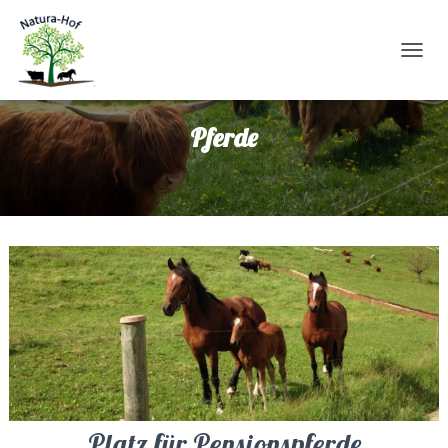
N
A
V
Pferde
I
G
A
T
I
O
N
U
M
S
C
H
A
L
Platz für Pensionspferde
T