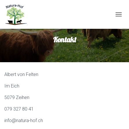
N
A
V
Kontakt
I
G
A
T
I
O
Albert von Felten
N
U
Im Eich
M
S
5079 Zeihen
C
H
079 327 80 41
A
info@natura-hof.ch
L
T