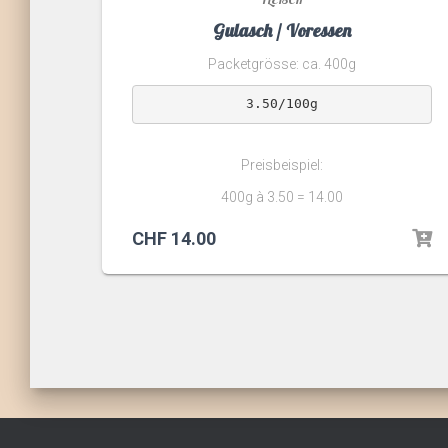
Gulasch / Voressen
Packetgrösse: ca. 400g
3.50/100g
Preisbeispiel:
400g à 3.50 = 14.00
CHF
14.00