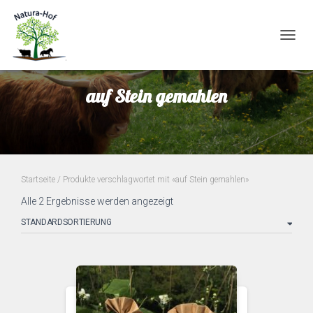
NAVI
UMSC
auf Stein gemahlen
Startseite
/ Produkte verschlagwortet mit «auf Stein gemahlen»
Alle 2 Ergebnisse werden angezeigt